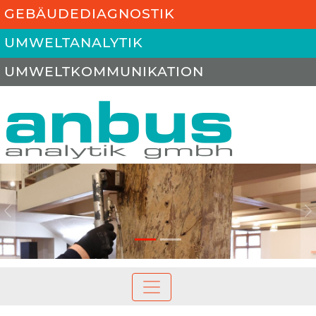
GEBÄUDEDIAGNOSTIK
UMWELTANALYTIK
UMWELTKOMMUNIKATION
Previous
N