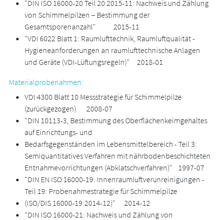
"DIN ISO 16000-20 Teil 20 2015-11: Nachweis und Zählung
von Schimmelpilzen – Bestimmung der
Gesamtsporenanzahl" 2015-11
"VDI 6022 Blatt 1: Raumlufttechnik, Raumluftqualität -
Hygieneanforderungen an raumlufttechnische Anlagen
und Geräte (VDI-Lüftungsregeln)" 2018-01
Materialprobenahmen:
VDI 4300 Blatt 10 Messstrategie für Schimmelpilze
(zurückgezogen) 2008-07
"DIN 10113-3, Bestimmung des Oberflächenkeimgehaltes
auf Einrichtungs- und
Bedarfsgegenständen im Lebensmittelbereich - Teil 3:
Semiquantitatives Verfahren mit nährbodenbeschichteten
Entnahmevorrichtungen (Abklatschverfahren)" 1997-07
"DIN EN ISO 16000-19: Innenraumluftverunreinigungen -
Teil 19: Probenahmestrategie für Schimmelpilze
(ISO/DIS 16000-19:2014-12)" 2014-12
"DIN ISO 16000-21: Nachweis und Zählung von