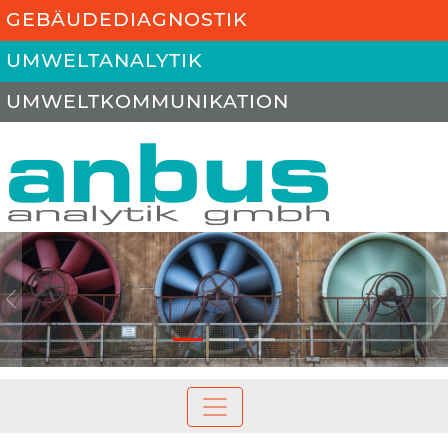
GEBÄUDEDIAGNOSTIK
UMWELTANALYTIK
UMWELTKOMMUNIKATION
Previous
N