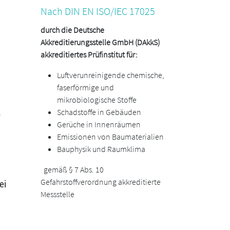
Nach DIN EN ISO/IEC 17025
durch die Deutsche
Akkreditierungsstelle GmbH (DAkkS)
akkreditiertes Prüfinstitut für:
L
uftverunreinigende chemische,
faserförmige und
mikrobiologische Stoffe
.
Schadstoffe in Gebäuden
Gerüche in Innenräumen
Emissionen von Baumaterialien
Bauphysik und Raumklima
gemäß § 7 Abs. 10
Gefahrstoffverordnung akkreditierte
ei
Messstelle