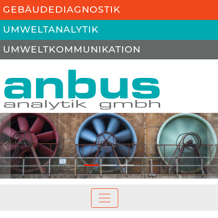
GEBÄUDEDIAGNOSTIK
UMWELTANALYTIK
UMWELTKOMMUNIKATION
Previous
N